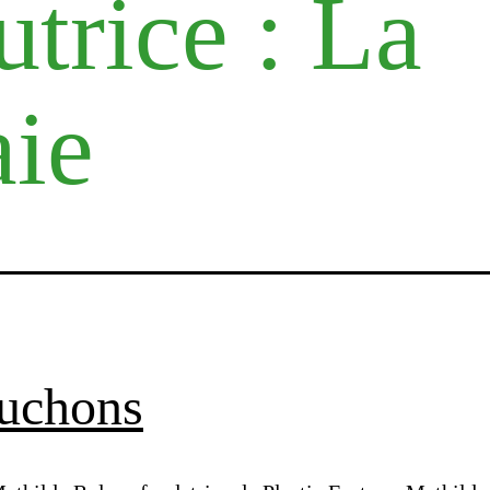
utrice :
La
ie
ouchons