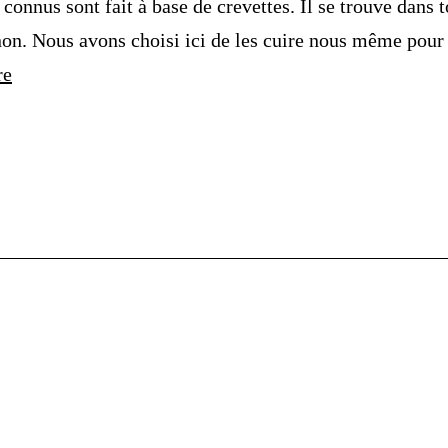
 connus sont fait à base de crevettes. Il se trouve dans 
on. Nous avons choisi ici de les cuire nous même pour v
Recette
re
du
moment
:
Les
Krupuk