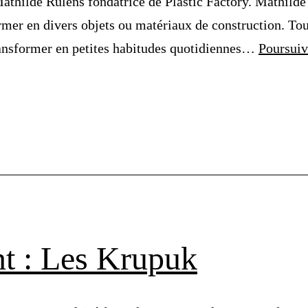
athilde Rulens fondatrice de Plastic Factory. Mathild
ormer en divers objets ou matériaux de construction. Tou
transformer en petites habitudes quotidiennes…
Poursuiv
t : Les Krupuk