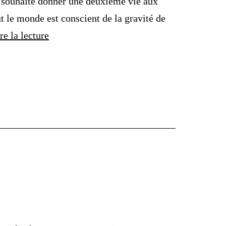
e souhaite donner une deuxième vie aux
t le monde est conscient de la gravité de
La
re la lecture
Récolte
des
bouchons