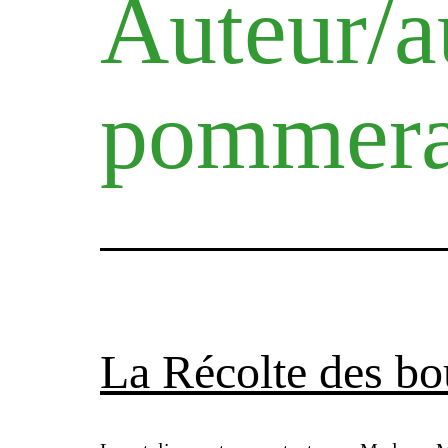
Auteur/a
pommera
La Récolte des b